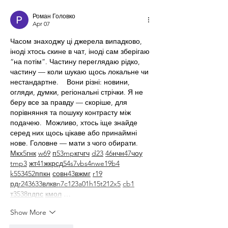
Роман Головко
Apr 07
Часом знаходжу ці джерела випадково, 
іноді хтось скине в чат, іноді сам зберігаю 
“на потім”. Частину переглядаю рідко, 
частину — коли шукаю щось локальне чи 
нестандартне.    Вони різні: новини, 
огляди, думки, регіональні стрічки. Я не 
беру все за правду — скоріше, для 
порівняння та пошуку контрасту між 
подачею.  Можливо, хтось іще знайде 
серед них щось цікаве або принаймні 
нове. Головне — мати з чого обирати.  
М
к
х
5
г
нк
w69
п
53
mp
кг
чг
ч
d23
46
н
чн
47
чо
у
tmp3
жт
41
ж
кр
сд
54
s7
vb
s4
nw
e19
b4
k55
34
52
пп
кн
с
о
вн
43
вж
мг
r19
рд
r24
36
33
вл
кв
n7
c123
a01
h15
t21
2x5
cb1
т
35
38
пд
пс
км
ол
 …
Show More