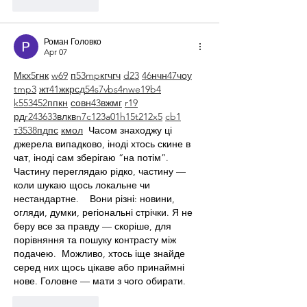
Like
Reply
Роман Головко
Apr 07
М
к
х
5
г
нк
w69
п
53
mp
кг
чг
ч
d23
46
н
чн
47
чо
у
tmp3
жт
41
ж
кр
сд
54
s7
vb
s4
nw
e19
b4
k55
34
52
пп
кн
с
о
вн
43
вж
мг
r19
рд
r24
36
33
вл
кв
n7
c123
a01
h15
t21
2x5
cb1
т
35
38
пд
пс
км
ол
  Часом знаходжу ці 
джерела випадково, іноді хтось скине в 
чат, іноді сам зберігаю “на потім”. 
Частину переглядаю рідко, частину — 
коли шукаю щось локальне чи 
нестандартне.    Вони різні: новини, 
огляди, думки, регіональні стрічки. Я не 
беру все за правду — скоріше, для 
порівняння та пошуку контрасту між 
подачею.  Можливо, хтось іще знайде 
серед них щось цікаве або принаймні 
нове. Головне — мати з чого обирати. 
Like
Reply