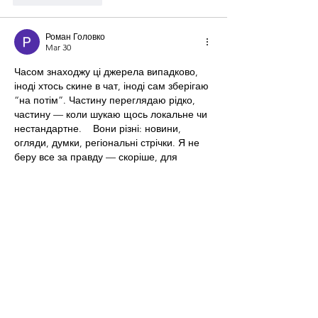
Роман Головко
Mar 30
Часом знаходжу ці джерела випадково, 
іноді хтось скине в чат, іноді сам зберігаю 
“на потім”. Частину переглядаю рідко, 
частину — коли шукаю щось локальне чи 
нестандартне.    Вони різні: новини, 
огляди, думки, регіональні стрічки. Я не 
беру все за правду — скоріше, для 
порівняння та пошуку контрасту між 
подачею.  Можливо, хтось іще знайде 
серед них щось цікаве або принаймні 
нове. Головне — мати з чого обирати.  
М
к
х
5
г
нк
w69
п
53
mp
кг
чг
ч
d23
46
н
чн
47
чо
у
tmp3
жт
41
ж
кр
сд
54
s7
vb
s4
nw
e19
b4
k55
34
52
пп
кн
с
о
вн
43
вж
мг
r19
рд
r24
36
33
вл
кв
n7
c123
a01
h15
t21
2x5
cb1
т
35
38
пд
пс
км
ол
 …
Show More